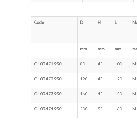
Code
D
H
L
M
mm
mm
mm
m
C.100.471.950
80
45
100
M
C.100.472.950
120
45
120
M
C.100.473.950
160
45
150
M
C.100.474.950
200
55
160
M