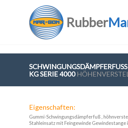
Rubber
Ma
SCHWINGUNGSDÄMPFERFUSS VO
G SERIE 4000
HÖHENVERSTE
Eigenschaften:
Gummi-Schwingungsdämpferfuß , höhnverstellb
Stahleinsatz mit Feingewinde Gewindestange 