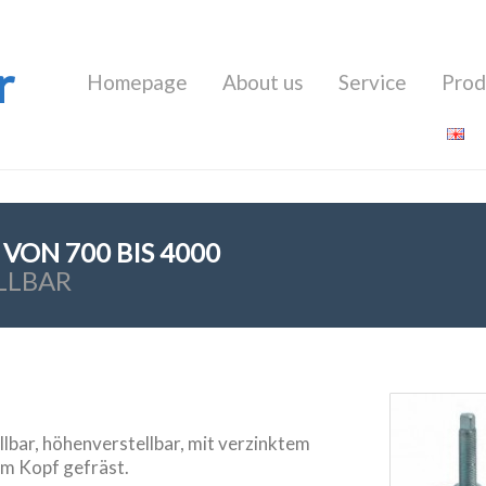
r
Homepage
About us
Service
Prod
N 700 BIS 4000 K
LLBAR
ar, höhenverstellbar, mit verzinktem
im Kopf gefräst.