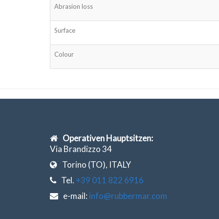
Abrasion loss
Surface
Colour
Operativen Hauptsitzen:
Via Brandizzo 34
Torino (TO), ITALY
Tel.
+39 011 822 6916
e-mail:
info@rubbermar.com