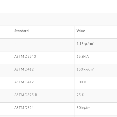
Standard
Value
-
1.15 gr/cm³
ASTM D2240
65 SH A
ASTM D412
150 kg/cm²
ASTM D412
500 %
ASTM D395-B
25 %
ASTM D624
50 kg/cm