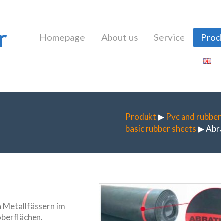
r
Homepage
About us
Service
Prod
Produkt
▶
Pvc and rubber
basic rubber sheets
▶ Abr
 Metallfässern im
oberflächen.