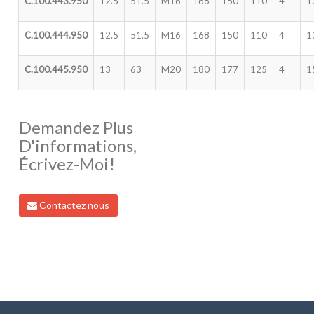
C.100.443.950
12.5
51.5
M16
168
150
110
4
1
C.100.444.950
12.5
51.5
M16
168
150
110
4
1
C.100.445.950
13
63
M20
180
177
125
4
1
Demandez Plus
D'informations,
Écrivez-Moi!
Contactez nous