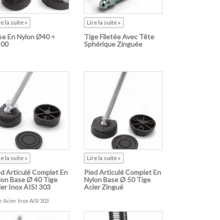
re la suite »
Lire la suite »
se En Nylon Ø40 ÷
Tige Filetée Avec Tête
00
Sphérique Zinguée
re la suite »
Lire la suite »
ed Articulé Complet En
Pied Articulé Complet En
lon Base Ø 40 Tige
Nylon Base Ø 50 Tige
ier Inox AISI 303
Acier Zingué
e Acier Inox AISI 303