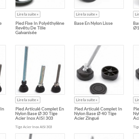
Lire la suite »
Lire la suite »
Li
e
Pied Fixe In Polyéthylène
Base En Nylon Lisse
Ba
Revêtu De Tôle
Ø1
Galvanisée
Lire la suite »
Lire la suite »
Li
 In
Pied Articulé Complet En
Pied Articulé Complet In
Pi
Nylon Base Ø 30 Tige
Nylon Base Ø 40 Tige
Ny
Acier Inox AISI 303
Acier Zingué
Ac
Tige Acier Inox AISI 303
Tig