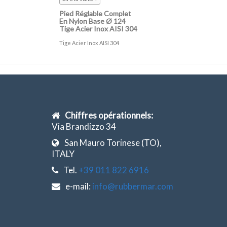
Pied Réglable Complet
En Nylon Base Ø 124
Tige Acier Inox AISI 304
Tige Acier Inox AISI 304
Chiffres opérationnels:
Via Brandizzo 34
San Mauro Torinese (TO),
ITALY
Tel.
+39 011 822 6916
e-mail:
info@rubbermar.com