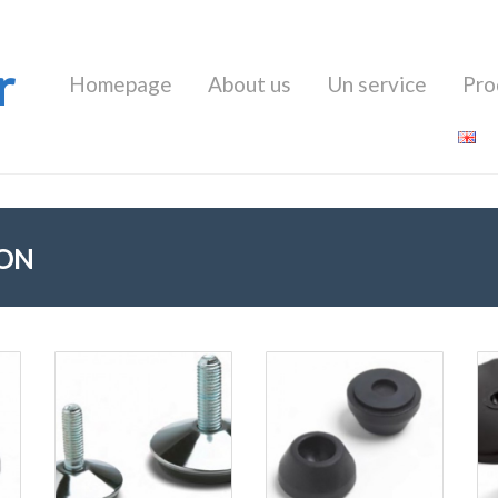
r
Homepage
About us
Un service
Pro
LON