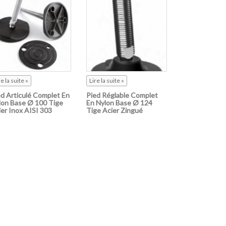
re la suite »
Lire la suite »
ed Articulé Complet En
Pied Réglable Complet
lon Base Ø 100 Tige
En Nylon Base Ø 124
ier Inox AISI 303
Tige Acier Zingué