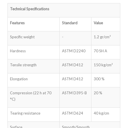
Technical Specifications
Features
Standard
Value
Specific weight
-
1.2 gr/cm³
Hardness
ASTM D2240
70 SH A
Tensile strength
ASTM D412
150 kg/cm²
Elongation
ASTM D412
300 %
Compression (22 h at 70
ASTM D395-B
20 %
°C)
Tearing resistance
ASTM D624
40 kg/cm
Surface
Smooth/Smooth