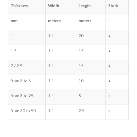
Thickness
Width
Length
Stock
mm
meters
meters
-
1
1.4
20
●
1.5
1.4
15
●
2 / 2.5
1.4
15
●
from 3 to 6
1.4
10
●
from 8 to 25
1.4
5
○
from 30 to 50
1.4
2.5
○