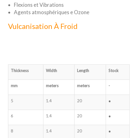
Flexions et Vibrations
Agents atmosphériques e Ozone
Vulcanisation À Froid
Thickness
Width
Length
Stock
mm
meters
meters
-
5
1.4
20
●
6
1.4
20
●
8
1.4
20
●