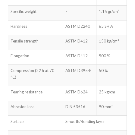
Specific weight
-
1.15 gr/cm³
Hardness
ASTM D2240
65 SH A
Tensile strength
ASTM D412
150 kg/cm²
Elongation
ASTM D412
500 %
Compression (22 h at 70
ASTM D395-B
50 %
°C)
Tearing resistance
ASTM D624
25 kg/cm
Abrasion loss
DIN 53516
90 mm³
Surface
Smooth/
Bonding layer